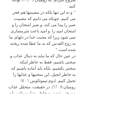
کنید:
" و نه این تنها بلکه در مصیبتها هم فخر 
می کنیم، چونکه می دانیم که مصیبت 
صبر را پیدا می کند، و صبر امتحان را و 
امتحان امید را. و امید باعث شرمساری 
نمی شود زیرا که محبت خدا در دلهای ما 
به روح القدس که به ما عطا شده ریخته 
شده است."
در عین حال که ما نباید به دنبال عذاب و 
سختی باشیم، فقط به خاطر اینکه 
سختی بکشیم، بلکه باید آماده باشیم که 
به خاطر انجیل، این سختیها و عذابها را 
تحمل کنیم. (دوم تیموتائوس 1 : 8؛ 
رومیان 8 : 17). در حقیقت، متحمّل عذاب 
و سختی شدن به خاطر بشارت دادن باید 
باعث تشویق و دلگرمی ما شود، 
همانطور که برای کلیسای اولیه این چنین 
بود. (اعمال 5 : 41). و در میان گذاشتن 