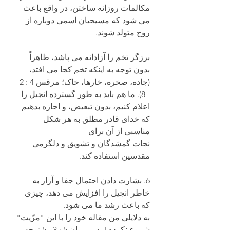
مکالمات روزانه ساختن، در واقع باعث 
می شود که مسیحیان اسمی دوباره از 
روح متولد شوند.
برزگر تخم را آزادانه می پاشد، ظاهراً 
بدون توجه به اینکه تخم کجا می افتد،
(جاده، صخره، خارها، خاک؛ مرقس 4 : 2 
- 8). ما هم باید به طور گسترده انجیل را 
اعلام کنیم، بدون تبعیض، و اجازه بدهیم 
که خدای قادر مطلق به هر شکل 
مناسبی از آن برای 
نجات گمشدگان و تشویق و دلگرمی 
مقدسین استفاده کند.
6. بشارت دادن احتمال جفا و آزار به 
خاطر انجیل را افزایش می دهد، چیزی 
که باعث رشد ما می شود.
به دلایلی من مقاله خود را با این "مزّیت" 
شروع نکردم! به رومیان 5 : 3 - 5 توجه 