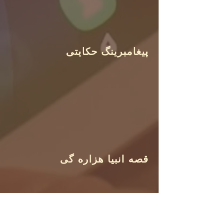
پیغامبرینگ حکایتی
قصه انبیا هزاره گی